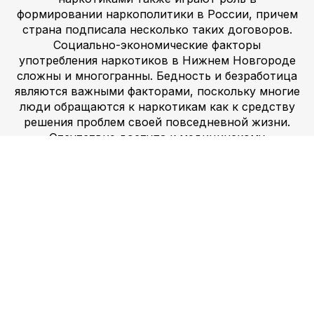
формировании наркополитики в России, причем
страна подписала несколько таких договоров.
Социально-экономические факторы
употребления наркотиков в Нижнем Новгороде
сложны и многогранны. Бедность и безработица
являются важными факторами, поскольку многие
люди обращаются к наркотикам как к средству
решения проблем своей повседневной жизни.
Отсутствие доступа к медицинскому
обслуживанию и лечению наркозависимости
также усугубляет проблему, поскольку многие
люди не могут получить доступ к поддержке и
ресурсам, необходимым для преодоления
зависимости. Социальные и культурные
факторы, такие как давление со стороны
сверстников и нормализация употребления
наркотиков в определенных сообществах, также
играют роль в стимулировании употребления
наркотиков.
Купить ксанакс, лирика 300 и