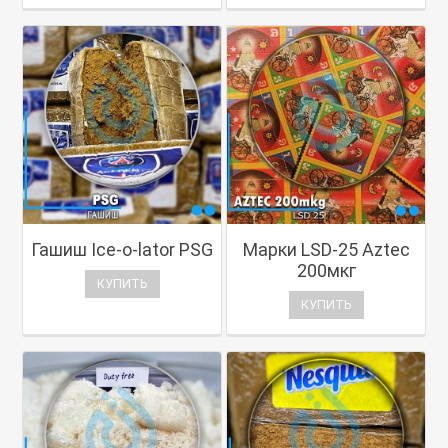
Гашиш Ice-o-lator PSG
Марки LSD-25 Aztec
200мкг
КУПИТЬ
КУПИТЬ